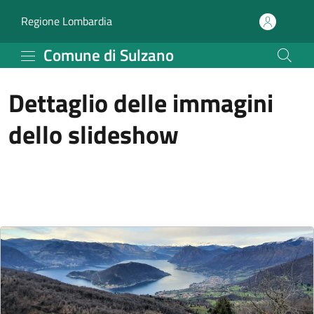
Comune di Sulzano
Vai al contenuto principale
(apre in un'altra scheda).
Regione Lombardia
Comune di Sulzano
Dettaglio delle immagini
dello slideshow