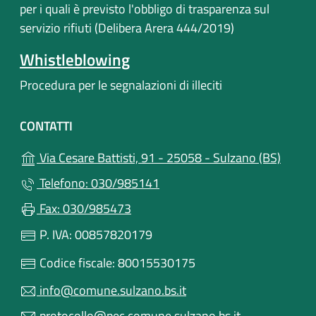
per i quali è previsto l'obbligo di trasparenza sul
servizio rifiuti (Delibera Arera 444/2019)
Whistleblowing
Procedura per le segnalazioni di illeciti
CONTATTI
(apre i
Via Cesare Battisti, 91 - 25058 - Sulzano (BS)
Telefono: 030/985141
Fax: 030/985473
P. IVA: 00857820179
Codice fiscale: 80015530175
info@comune.sulzano.bs.it
protocollo@pec.comune.sulzano.bs.it