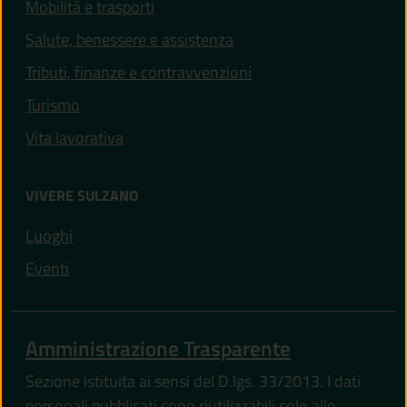
(apre in un'altra scheda).
Mobilità e trasporti
(apre in un'altra scheda).
Salute, benessere e assistenza
Tributi, finanze e contravvenzioni
Turismo
Vita lavorativa
VIVERE SULZANO
(apre in un'altra scheda).
Luoghi
(apre in un'altra scheda).
Eventi
Amministrazione Trasparente
Sezione istituita ai sensi del D.lgs. 33/2013. I dati
personali pubblicati sono riutilizzabili solo alle