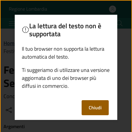
Festival Onde Musicali 
Vai al contenuto principale
(apre in un'altra scheda).
Regione Lombardia
Comune di Sulzano
La lettura del testo non è
supportata
Home
/
Vivere Sulzano
/
Eventi
/
Il tuo browser non supporta la lettura
Festival Onde Musicali Seicento Stravagante
automatica del testo.
Festival Onde Musicali
Ti suggeriamo di utilizzare una versione
aggiornata di uno dei browser più
Seicento Stravagante
diffusi in commercio.
Concerto di corno, cornetto e organo
Chiudi
Condividi
Vedi azioni
Argomenti