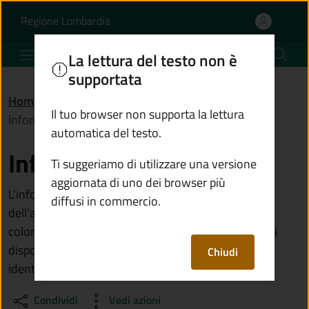
Informativa privacy SPI
Vai al contenuto principale
(apre in un'altra scheda).
Regione Lombardia
Comune di Sulzano
La lettura del testo non è
supportata
Home
/
Informative e note legali
/
Il tuo browser non supporta la lettura
Informativa privacy SPID
automatica del testo.
Informativa privacy SPID
Ti suggeriamo di utilizzare una versione
aggiornata di uno dei browser più
L’informativa è resa ai sensi dell’articolo 13 e
diffusi in commercio.
dell’articolo 14 del Regolamento (UE) 2016/679 a
coloro che effettuano l’accesso ai servizi digitali resi
disponibili dall’Ente attraverso il processo di
Chiudi
identificazione tramite il sistema SPID.
Condividi
Vedi azioni