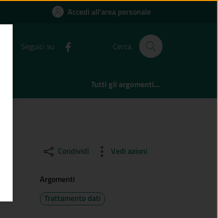
 | Comune di Sulzano
Accedi all'area personale
Seguici su
Cerca
Tutti gli argomenti...
Condividi
Vedi azioni
Argomenti
Trattamento dati