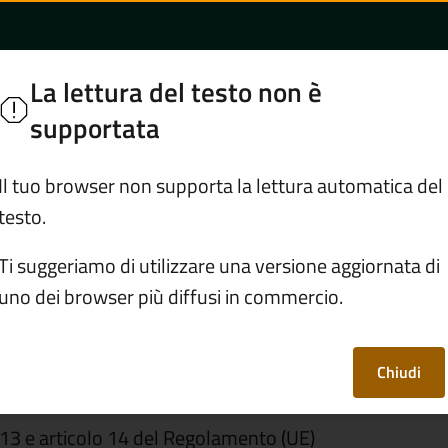
digitali del sito web
no
La lettura del testo non è
sciano
supportata
Servizi
Vivere Sulzano
Il tuo browser non supporta la lettura automatica del
testo.
ativa servizi digitali del sito web
Ti suggeriamo di utilizzare una versione aggiornata di
uno dei browser più diffusi in commercio.
i digitali del sito
Chiudi
lo 13 e articolo 14 del Regolamento (UE)