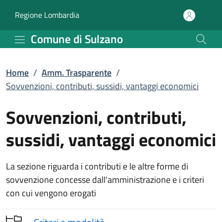
Sovvenzioni, contributi
Vai al contenuto principale
(apre in un'altra scheda).
Regione Lombardia
Comune di Sulzano
Home
/
Amm. Trasparente
/
Sovvenzioni, contributi, sussidi, vantaggi economici
Sovvenzioni, contributi,
sussidi, vantaggi economici
La sezione riguarda i contributi e le altre forme di
sovvenzione concesse dall'amministrazione e i criteri
con cui vengono erogati